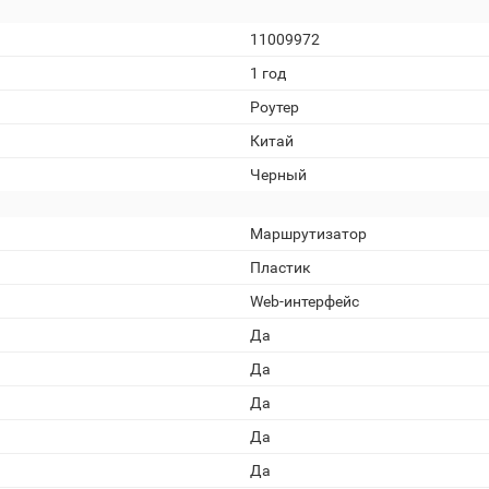
11009972
1 год
Роутер
Китай
Черный
Маршрутизатор
Пластик
Web-интерфейс
Да
Да
Да
Да
Да