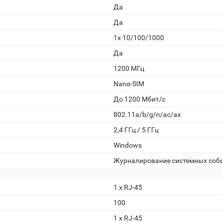
Да
Да
1x 10/100/1000
Да
1200 МГц
Nano-SIM
До 1200 Мбит/с
802.11a/b/g/n/ac/ax
2,4 ГГц / 5 ГГц
Windows
Журналирование системных соб
1 х RJ-45
100
1 х RJ-45