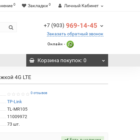
0
0
внение
Закладки
Личный Кабинет
969-14-45
+7 (903)
Заказать обратный звонок
Онлайн -
Корзина
покупок
: 0
ржкой 4G LTE
0 отзывов
TP-Link
TL-MR105
11009972
73
шт.
Есть в наличии