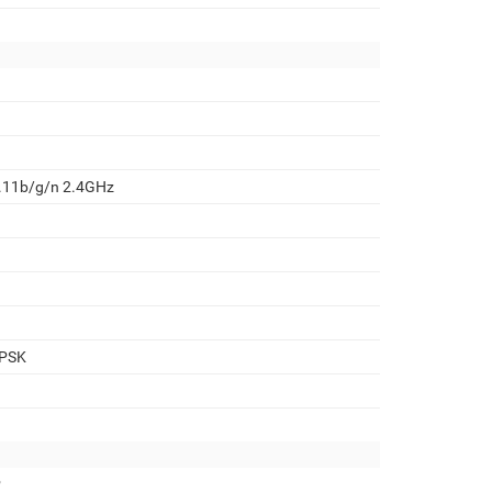
2.11b/g/n 2.4GHz
-PSK
P