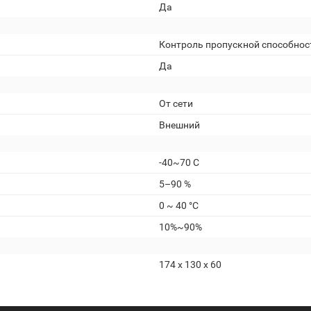
Да
Контроль пропускной способнос
Да
От сети
Внешний
-40~70 С
5–90 %
0 ~ 40 °C
10%~90%
174 х 130 х 60