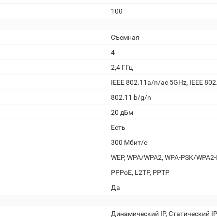
100
Съемная
4
2,4 ГГц
IEEE 802.11a/n/ac 5GHz, IEEE 80
802.11 b/g/n
20 дБм
Есть
300 Мбит/с
WEP, WPA/WPA2, WPA-PSK/WPA2
PPPoE, L2TP, PPTP
Да
Динамический IP, Статический I