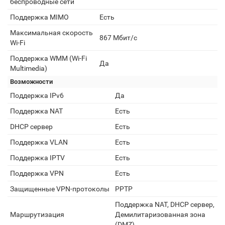
беспроводные сети
Поддержка MIMO
Есть
Максимальная скорость
867 Мбит/с
Wi-Fi
Поддержка WMM (Wi-Fi
Да
Multimedia)
Возможности
Поддержка IPv6
Да
Поддержка NAT
Есть
DHCP сервер
Есть
Поддержка VLAN
Есть
Поддержка IPTV
Есть
Поддержка VPN
Есть
Защищенные VPN-протоколы
PPTP
Поддержка NAT, DHCP сервер,
Маршрутизация
Демилитаризованная зона
(DMZ)