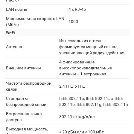
(Мб/с)
LAN порты
4 x RJ-45
Максимальная скорость LAN
1000
(Мб/с)
Wi-Fi
Из нескольких антенн
Антенна
формируется мощный сигнал,
увеличивающий радиус действия
4 фиксированные
Внешние антенны
высокопроизводительные
антенны + 1 встроенная
Частота беспроводной
2,4 ГГц, 5 ГГц
связи
Стандарты
IEEE 802.11a, IEEE 802.11ac, IEEE
беспроводной связи
802.11b, IEEE 802.11g, IEEE 802.11n
Встроенная точка
802.11 a/b/g/n/ас
доступа
Выходная мощность,
< 20 дБм или < 100 мВт