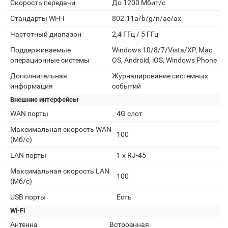
Скорость передачи
До 1200 Мбит/с
Стандарты Wi-Fi
802.11a/b/g/n/ac/ax
Частотный диапазон
2,4 ГГц / 5 ГГц
Поддерживаемые
Windows 10/8/7/Vista/XP, Mac
операционные системы
OS, Android, iOS, Windows Phone
Дополнительная
Журналирование системных
информация
событий
Внешние интерфейсы
WAN порты
4G слот
Максимальная скорость WAN
100
(Мб/с)
LAN порты
1 х RJ-45
Максимальная скорость LAN
100
(Мб/с)
USB порты
Есть
Wi-Fi
Антенна
Встроенная