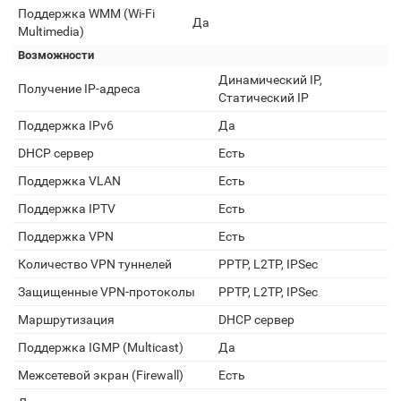
Поддержка WMM (Wi-Fi
Да
Multimedia)
Возможности
Динамический IP,
Получение IP-адреса
Статический IP
Поддержка IPv6
Да
DHCP сервер
Есть
Поддержка VLAN
Есть
Поддержка IPTV
Есть
Поддержка VPN
Есть
Количество VPN туннелей
PPTP, L2TP, IPSec
Защищенные VPN-протоколы
PPTP, L2TP, IPSec
Маршрутизация
DHCP сервер
Поддержка IGMP (Multicast)
Да
Межсетевой экран (Firewall)
Есть