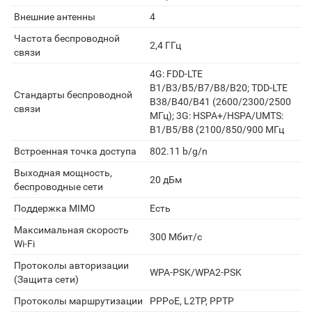
Внешние антенны
4
Частота беспроводной
2,4 ГГц
связи
4G: FDD-LTE
B1/B3/B5/B7/B8/B20; TDD-LTE
Стандарты беспроводной
B38/B40/B41 (2600/2300/2500
связи
МГц); 3G: HSPA+/HSPA/UMTS:
B1/B5/B8 (2100/850/900 МГц
Встроенная точка доступа
802.11 b/g/n
Выходная мощность,
20 дБм
беспроводные сети
Поддержка MIMO
Есть
Максимальная скорость
300 Мбит/с
Wi-Fi
Протоколы авторизации
WPA-PSK/WPA2-PSK
(Защита сети)
Протоколы маршрутизации
PPPoE, L2TP, PPTP