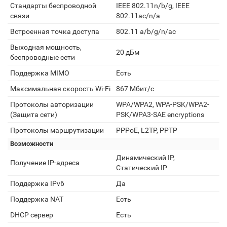
Стандарты беспроводной
IEEE 802.11n/b/g, IEEE
связи
802.11ac/n/a
Встроенная точка доступа
802.11 a/b/g/n/ас
Выходная мощность,
20 дБм
беспроводные сети
Поддержка MIMO
Есть
Максимальная скорость Wi-Fi
867 Мбит/с
Протоколы авторизации
WPA/WPA2, WPA-PSK/WPA2-
(Защита сети)
PSK/WPA3-SAE encryptions
Протоколы маршрутизации
PPPoE, L2TP, PPTP
Возможности
Динамический IP,
Получение IP-адреса
Статический IP
Поддержка IPv6
Да
Поддержка NAT
Есть
DHCP сервер
Есть