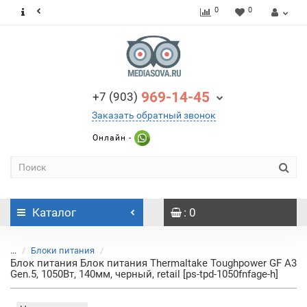
0
0
969-14-45
+7 (903)
Заказать обратный звонок
Онлайн -
Каталог
: 0
...
Блоки питания
Блок питания Блок питания Thermaltake Toughpower GF A3
Gen.5, 1050Вт, 140мм, черный, retail [ps-tpd-1050fnfage-h]