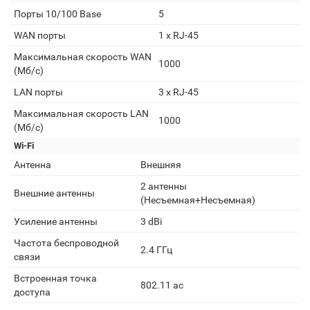
Порты 10/100 Base
5
WAN порты
1 х RJ-45
Максимальная скорость WAN
1000
(Мб/с)
LAN порты
3 х RJ-45
Максимальная скорость LAN
1000
(Мб/с)
Wi-Fi
Антенна
Внешняя
2 антенны
Внешние антенны
(Несъемная+Несъемная)
Усиление антенны
3 dBi
Частота беспроводной
2.4 ГГц
связи
Встроенная точка
802.11 aс
доступа