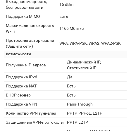
Выходная мощность,
16 dBm
беспроводные сети
Поддержка MIMO
Есть
Максимальная скорость
1166 Мбит/с
Wi-Fi
Протоколы авторизации
WPA, WPA-PSK, WPA2, WPA2-PSK
(Защита сети)
Возможности
Динамический IP,
Получение IP-адреса
Статический IP
Поддержка IPv6
Да
Поддержка NAT
Есть
DHCP сервер
Есть
Поддержка VPN
Pass-Through
Количество VPN туннелей
PPTP, PPPoE, L2TP
Защищенные VPN-протоколы
PPTP, L2TP