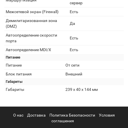
Маршрутизация
сервер
Межсетевой экран (Firewall)
Есть
Демилитаризованная зона
Да
(DMZ)
Автоопределение скорости
Есть
порта
Автоопределение MDI/X
Есть
Питание
Питание
От сети
Блок питания
Внешний
Габариты
Габариты
239 х 40 х 144 мм
О нас
Доставка
Политика Безопасности
Условия
соглашения