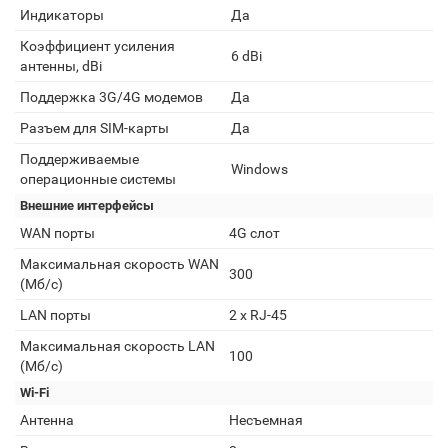
Индикаторы
Да
Коэффициент усиления
6 dBi
антенны, dBi
Поддержка 3G/4G модемов
Да
Разъем для SIM-карты
Да
Поддерживаемые
Windows
операционные системы
Внешние интерфейсы
WAN порты
4G слот
Максимальная скорость WAN
300
(Мб/с)
LAN порты
2 х RJ-45
Максимальная скорость LAN
100
(Мб/с)
Wi-Fi
Антенна
Несъемная