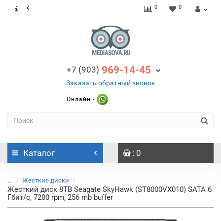
0
0
969-14-45
+7 (903)
Заказать обратный звонок
Онлайн -
Каталог
: 0
...
Жесткие диски
Жесткий диск 8TB Seagate SkyHawk (ST8000VX010) SATA 6
Гбит/с, 7200 rpm, 256 mb buffer