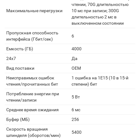
чтении, 70G длительностью
Максимальные перегрузки
10 мс при записи; 300G
длительностью 2 мс в
выключенном состоянии
Пропускная способность
6
интерфейса (Гбит/сек)
Емкость (ГБ)
4000
24x7
Да
Вид поставки
OEM
Неисправимых ошибок
1 ошибка на 1E15 (10 в 15-й
чтения/прочитанных бит
степени) бит
Потребление энергии при
5 Вт
чтении/записи
Среднее время ожидания
6 мс
Буфер (МБ)
256
Скорость вращения
5400
шпинделя (оборотов/мин)