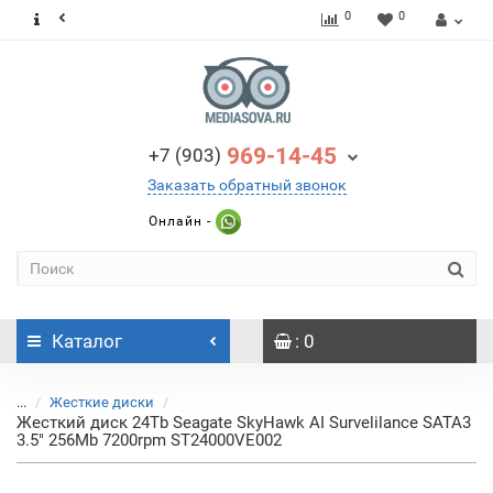
0
0
969-14-45
+7 (903)
Заказать обратный звонок
Онлайн -
Каталог
: 0
...
Жесткие диски
Жесткий диск 24Tb Seagate SkyHawk AI Survelilance SATA3
3.5" 256Mb 7200rpm ST24000VE002