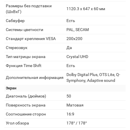
Размеры без подставки
1120.3 x 647 x 60 мм
(ШxВxГ)
Сабвуфер
Есть
Системы цветности
PAL, SECAM
Стандарт крепления VESA
200x200
Стереозвук
Да
Тип матрицы экрана
Crystal UHD
Функция Time Shift
Есть
Dolby Digital Plus, OTS Lite, Q-
Дополнительная информация
Symphony, Adaptive sound
Экран
Диагональ (дюймов)
50
Поверхность экрана
Матовая
Соотношение сторон
16:9
Угол обзора
178° / 178°