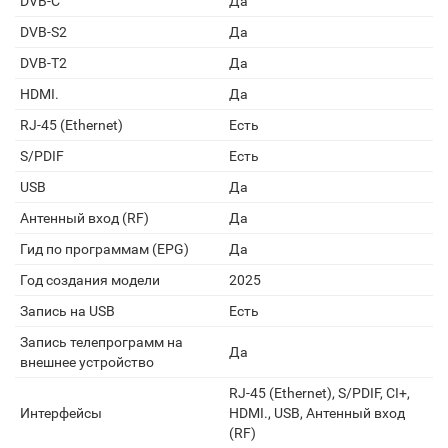
DVB-C
Да
DVB-S2
Да
DVB-T2
Да
HDMI.
Да
RJ-45 (Ethernet)
Есть
S/PDIF
Есть
USB
Да
Антенный вход (RF)
Да
Гид по программам (EPG)
Да
Год создания модели
2025
Запись на USB
Есть
Запись телепрограмм на
Да
внешнее устройство
RJ-45 (Ethernet), S/PDIF, CI+,
Интерфейсы
HDMI., USB, Антенный вход
(RF)