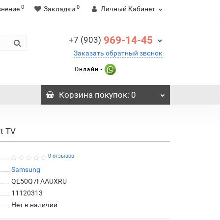
0
0
внение
Закладки
Личный Кабинет
969-14-45
+7 (903)
Заказать обратный звонок
Онлайн -
Корзина
покупок
: 0
t TV
0 отзывов
Samsung
QE50Q7FAAUXRU
11120313
Нет в наличии