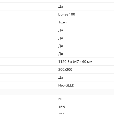
Да
Более 100
Tizen
Да
Да
Да
Да
1120.3 x 647 x 60 мм
200x200
Да
Neo QLED
50
16:9