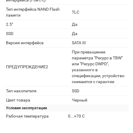
интерфейса (Гбит/с)
Тип интерфейса NAND Flash
TLC
памяти
2.5"
Да
SSD
Да
Версия интерфейса
SATA III
При превышении
параметра "Ресурс в TBW"
или "Ресурс DWPD",
ПРЕДУПРЕЖДЕНИЕ2
указанного в
спецификации, устройство
снимается с гарантии
Тип накопителя
SSD
Цвет товара
Черный
Условия эксплуатации
Рабочая температура
0...+70 С