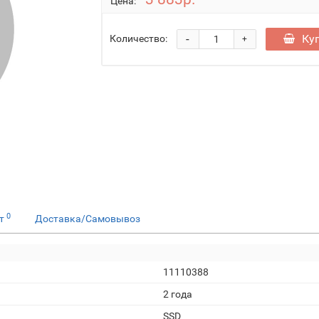
Цена:
-
Ку
Количество:
+
0
ет
Доставка/Самовывоз
11110388
2 года
SSD