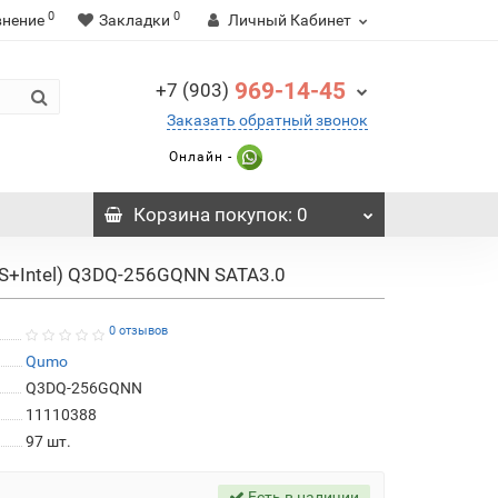
0
0
внение
Закладки
Личный Кабинет
969-14-45
+7 (903)
Заказать обратный звонок
Онлайн -
Корзина
покупок
: 0
S+Intel) Q3DQ-256GQNN SATA3.0
0 отзывов
Qumo
Q3DQ-256GQNN
11110388
97
шт.
Есть в наличии