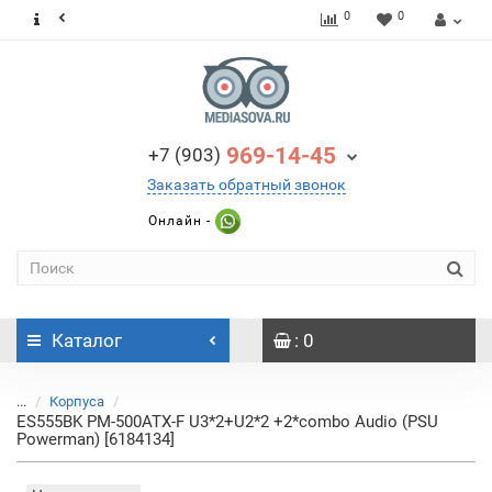
0
0
969-14-45
+7 (903)
Заказать обратный звонок
Онлайн -
Каталог
: 0
...
Корпуса
ES555BK PM-500ATX-F U3*2+U2*2 +2*combo Audio (PSU
Powerman) [6184134]