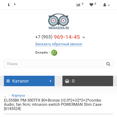
0
0
969-14-45
+7 (903)
Заказать обратный звонок
Онлайн -
Каталог
: 0
...
Корпуса
EL555BK PM-300TFX 80+Bronze U3.0*2+U2*2+2*combo
Audio; fan 9cm; intrusion switch POWERMAN Slim Case
[6143524]