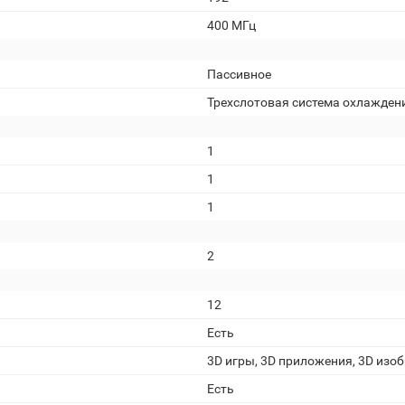
400 МГц
Пассивное
Трехслотовая система охлажден
1
1
1
2
12
Есть
3D игры, 3D приложения, 3D изо
Есть