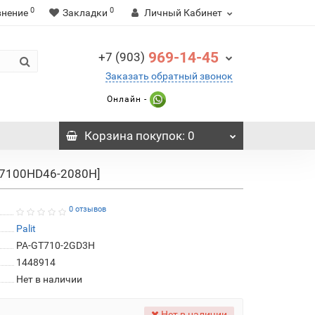
0
0
внение
Закладки
Личный Кабинет
969-14-45
+7 (903)
Заказать обратный звонок
Онлайн -
Корзина
покупок
: 0
AT7100HD46-2080H]
0 отзывов
Palit
PA-GT710-2GD3H
1448914
Нет в наличии
Нет в наличии