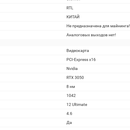
RTL
КИТАЙ
Не предназначена для майнинга!
Аналоговых выходов нет!
Видеокарта
PCI-Express x16
Nvidia
RTX 3050
8 нм
1042
12 Ultimate
4.6
Да