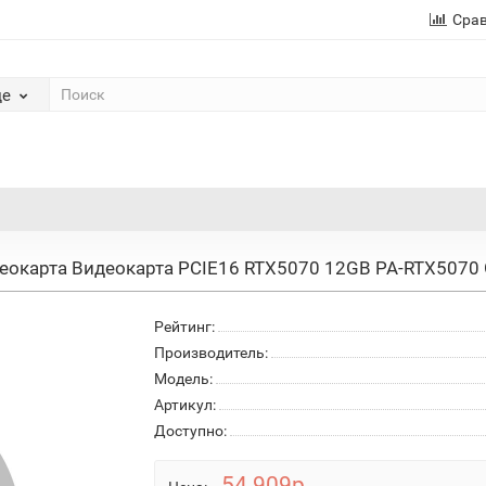
Сра
де
еокарта Видеокарта PCIE16 RTX5070 12GB PA-RTX507
Рейтинг:
Производитель:
Модель:
Артикул:
Доступно:
54 909р.