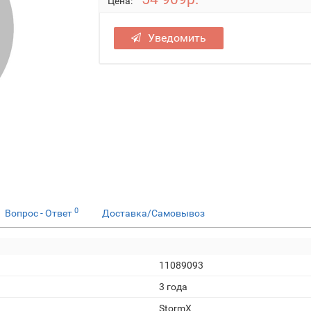
Цена:
Уведомить
0
Вопрос - Ответ
Доставка/Самовывоз
11089093
3 года
StormX