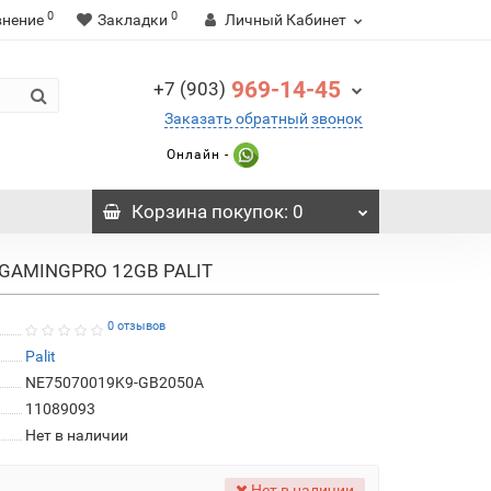
0
0
внение
Закладки
Личный Кабинет
969-14-45
+7 (903)
Заказать обратный звонок
Онлайн -
Корзина
покупок
: 0
0 GAMINGPRO 12GB PALIT
0 отзывов
Palit
NE75070019K9-GB2050A
11089093
Нет в наличии
Нет в наличии