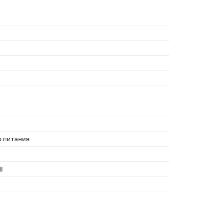
о питания
I