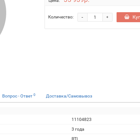
Цена:
-
Ку
Количество:
+
0
Вопрос - Ответ
Доставка/Самовывоз
11104823
3 года
RTL