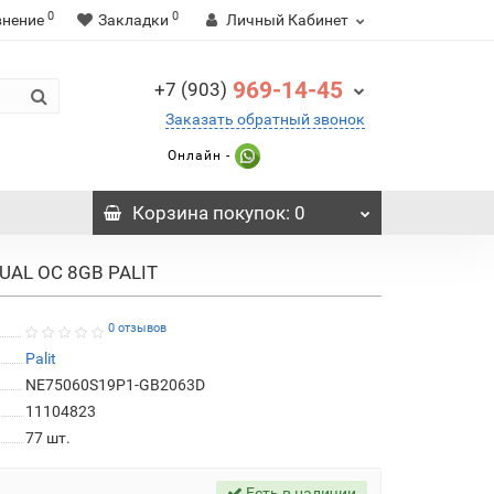
0
0
внение
Закладки
Личный Кабинет
969-14-45
+7 (903)
Заказать обратный звонок
Онлайн -
Корзина
покупок
: 0
UAL OC 8GB PALIT
0 отзывов
Palit
NE75060S19P1-GB2063D
11104823
77
шт.
Есть в наличии