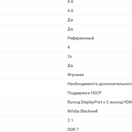
4.6
4.0
Да
Да
Референсный
4
2x
Да
Игровая
Необходимость дополнительног
Поддержка HDCP
Выход DisplayPort x 3, выход HDM
NVidia Blackwell
2.1
DDR 7