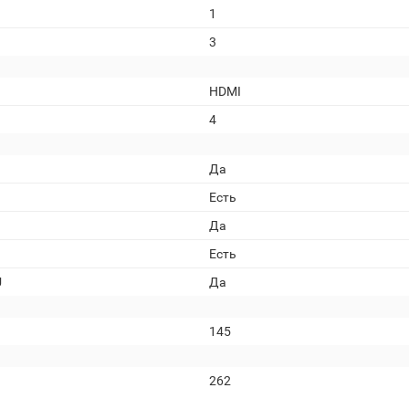
1
3
HDMI
4
Да
Есть
Да
Есть
U
Да
145
262