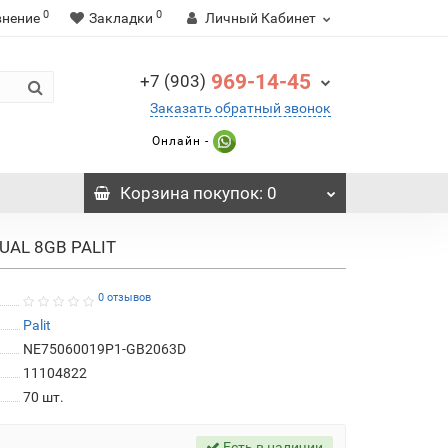
0
0
внение
Закладки
Личный Кабинет
969-14-45
+7 (903)
Заказать обратный звонок
Онлайн -
Корзина
покупок
: 0
UAL 8GB PALIT
0 отзывов
Palit
NE75060019P1-GB2063D
11104822
70
шт.
Есть в наличии