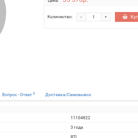
Цена:
-
Ку
Количество:
+
0
Вопрос - Ответ
Доставка/Самовывоз
11104822
3 года
RTL