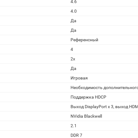
4.6
4.0
Да
Да
Референсный
4
2x
Да
Игровая
Необходимость дополнительног
Поддержка HDCP
Выход DisplayPort x 3, выход HDM
NVidia Blackwell
2.1
DDR 7