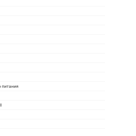
о питания
I