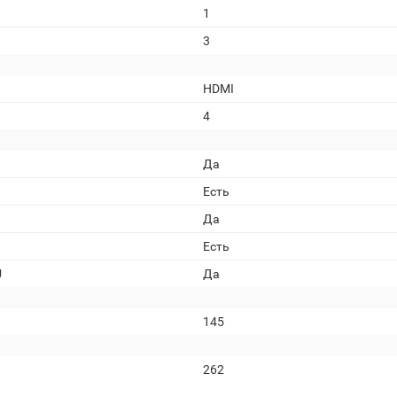
1
3
HDMI
4
Да
Есть
Да
Есть
U
Да
145
262