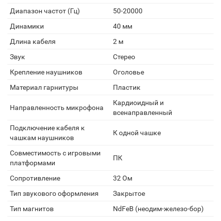
Диапазон частот (Гц)
50-20000
Динамики
40 мм
Длина кабеля
2 м
Звук
Стерео
Крепление наушников
Оголовье
Материал гарнитуры
Пластик
Кардиоидный и
Направленность микрофона
всенаправленный
Подключение кабеля к
К одной чашке
чашкам наушников
Совместимость с игровыми
ПК
платформами
Сопротивление
32 Ом
Тип звукового оформления
Закрытое
Тип магнитов
NdFeB (неодим-железо-бор)