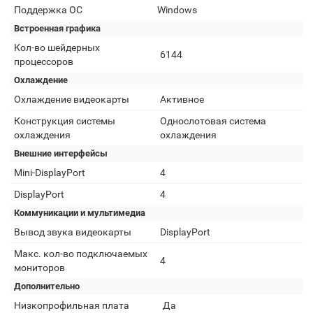
Поддержка ОС
Windows
Встроенная графика
Кол-во шейдерных
6144
процессоров
Охлаждение
Охлаждение видеокарты
Активное
Конструкция системы
Однослотовая система
охлаждения
охлаждения
Внешние интерфейсы
Mini-DisplayPort
4
DisplayPort
4
Коммуникации и мультимедиа
Вывод звука видеокарты
DisplayPort
Макс. кол-во подключаемых
4
мониторов
Дополнительно
Низкопрофильная плата
Да