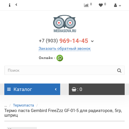
0
0
969-14-45
+7 (903)
Заказать обратный звонок
Онлайн -
Каталог
: 0
...
Термопаста
Термо паста Gembird FreeZzz GF-01-5 для радиаторов, 5гр,
шприц