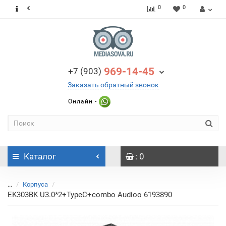
0
0
969-14-45
+7 (903)
Заказать обратный звонок
Онлайн -
Каталог
: 0
...
Корпуса
EK303BK U3.0*2+TypeC+combo Audioo 6193890