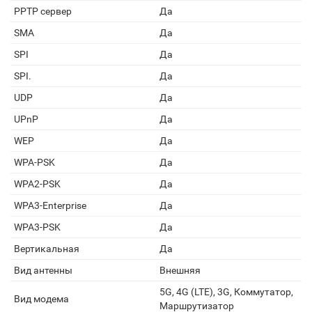
PPTP сервер
Да
SMA
Да
SPI
Да
SPI.
Да
UDP
Да
UPnP
Да
WEP
Да
WPA-PSK
Да
WPA2-PSK
Да
WPA3-Enterprise
Да
WPA3-PSK
Да
Вертикальная
Да
Вид антенны
Внешняя
5G, 4G (LTE), 3G, Коммутатор,
Вид модема
Маршрутизатор