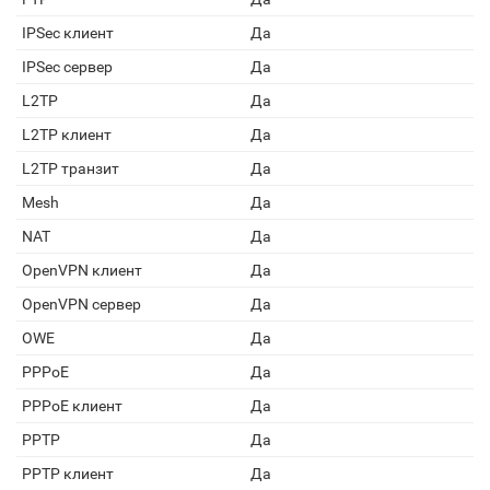
IPSec клиент
Да
IPSec сервер
Да
L2TP
Да
L2TP клиент
Да
L2TP транзит
Да
Mesh
Да
NAT
Да
OpenVPN клиент
Да
OpenVPN сервер
Да
OWE
Да
PPPoE
Да
PPPoE клиент
Да
PPTP
Да
PPTP клиент
Да