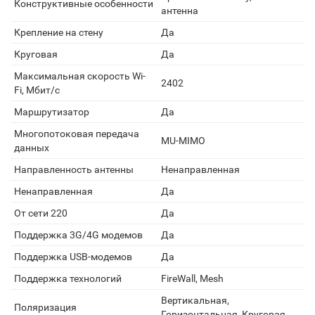
Конструктивные особенности
антенна
Крепление на стену
Да
Круговая
Да
Максимальная скорость Wi-
2402
Fi, Мбит/с
Маршрутизатор
Да
Многопотоковая передача
MU-MIMO
данных
Направленность антенны
Ненаправленная
Ненаправленная
Да
От сети 220
Да
Поддержка 3G/4G модемов
Да
Поддержка USB-модемов
Да
Поддержка технологий
FireWall, Mesh
Вертикальная,
Поляризация
Горизонтальная, Круговая