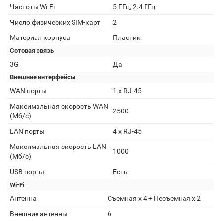
Частоты Wi-Fi
5 ГГц, 2.4 ГГц
Число физических SIM-карт
2
Материал корпуса
Пластик
Сотовая связь
3G
Да
Внешние интерфейсы
WAN порты
1 х RJ-45
Максимальная скорость WAN
2500
(Мб/с)
LAN порты
4 x RJ-45
Максимальная скорость LAN
1000
(Мб/с)
USB порты
Есть
Wi-Fi
Антенна
Съемная х 4 + Несъемная х 2
Внешние антенны
6