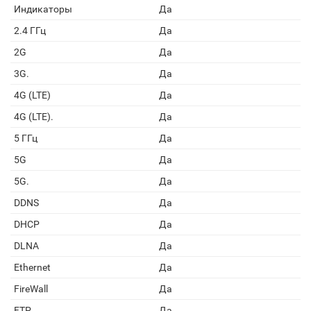
Индикаторы
Да
2.4 ГГц
Да
2G
Да
3G.
Да
4G (LTE)
Да
4G (LTE).
Да
5 ГГц
Да
5G
Да
5G.
Да
DDNS
Да
DHCP
Да
DLNA
Да
Ethernet
Да
FireWall
Да
FTP
Да