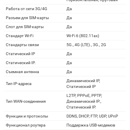
Работа от сети 3G/4G
Да
Разъем для SIM-карты
Да
Слот для SIM-карты
Да
Стандарт Wi-Fi
Wi-Fi 6 (802.11ax)
Стандарты связи
5G., 4G (LTE)., 3G., 2G
Статический IP
Да
Статический IP.
Да
Съемная антенна
Да
Динамический IP,
Тип IP-адреса
Статический IP
L2TP, PPPoE, PPTP,
Тип WAN-соединения
Динамический IP.,
Статический IP.
Функции и протоколы
DDNS, DHCP, FTP, UDP, UPnP
Функционал роутера
Поддержка USB-модемов