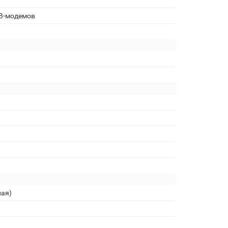
SB-модемов
ная)