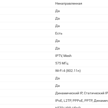
Ненаправленная
Да
Да
Да
Есть
Да
Да
IPTV, Mesh
575 МГц
Wi-Fi 4 (802.11n)
Да
Да
Динамический IP, Статический I
IPoE, L2TP, PPPoE, PPTP, Динамич