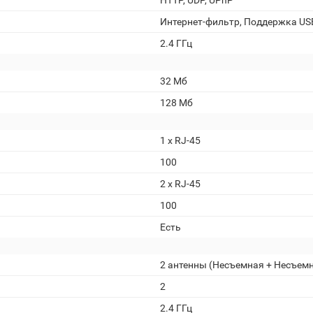
HTTP, UDP, UPnP
Интернет-фильтр, Поддержка U
2.4 ГГц
32 Мб
128 Мб
1 х RJ-45
100
2 х RJ-45
100
Есть
2 антенны (Несъемная + Несъем
2
2.4 ГГц