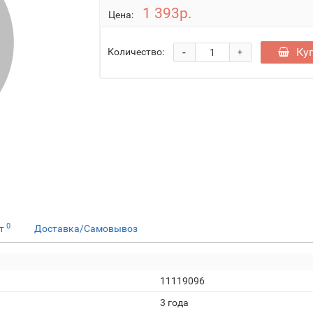
1 393р.
Цена:
-
Ку
Количество:
+
0
ет
Доставка/Самовывоз
11119096
3 года