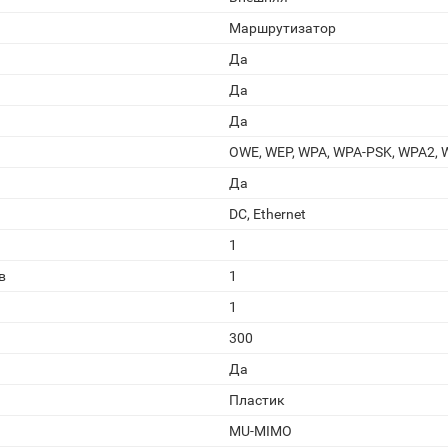
Маршрутизатор
Да
Да
Да
OWE, WEP, WPA, WPA-PSK, WPA2, 
Да
DC, Ethernet
1
в
1
1
300
Да
Пластик
MU-MIMO