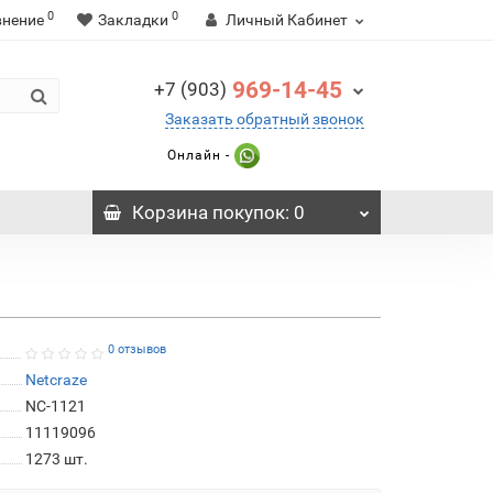
0
0
внение
Закладки
Личный Кабинет
969-14-45
+7 (903)
Заказать обратный звонок
Онлайн -
Корзина
покупок
: 0
0 отзывов
Netcraze
NC-1121
11119096
1273
шт.