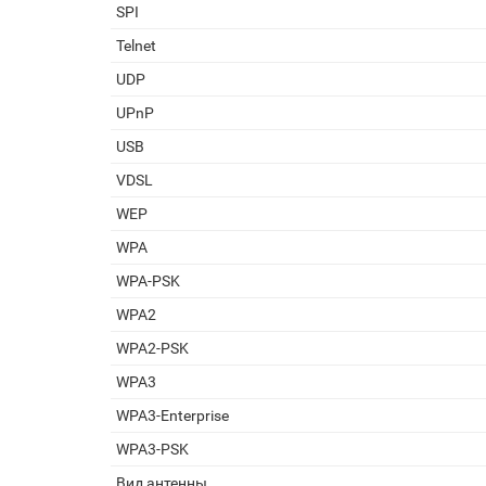
SPI
Telnet
UDP
UPnP
USB
VDSL
WEP
WPA
WPA-PSK
WPA2
WPA2-PSK
WPA3
WPA3-Enterprise
WPA3-PSK
Вид антенны