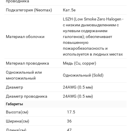
проводника
Подкатегория (Neomax)
Кат.5e
LSZH (Low Smoke Zero Halogen -
с низким дымовыделением с
нулевым содержанием
Материал оболочки
галогенов); обеспечивает
повышенную
пожаробезопасность и
используется в людных местах
Материал проводника
Медь (Cu, copper)
Одножильный или
Одножильный (Solid)
многожильный
Диаметр
24AWG (0.5 мм)
Диаметр проводника
24AWG (0.5 мм)
Габариты
Высота(см)
17.5
Ширина(см)
36
Длина(см)
47