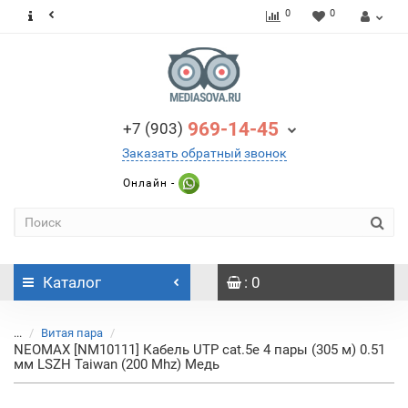
0
0
969-14-45
+7 (903)
Заказать обратный звонок
Онлайн -
Каталог
: 0
...
Витая пара
NEOMAX [NM10111] Кабель UTP cat.5e 4 пары (305 м) 0.51
мм LSZH Taiwan (200 Mhz) Медь