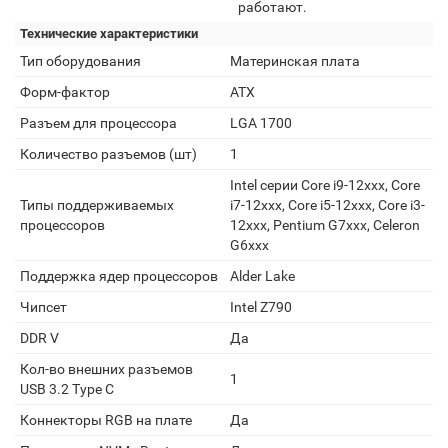
работают.
Технические характеристики
Тип оборудования
Материнская плата
Форм-фактор
ATX
Разъем для процессора
LGA 1700
Количество разъемов (шт)
1
Intel серии Core i9-12xxx, Core
Типы поддерживаемых
i7-12xxx, Core i5-12xxx, Core i3-
процессоров
12xxx, Pentium G7xxx, Celeron
G6xxx
Поддержка ядер процессоров
Alder Lake
Чипсет
Intel Z790
DDR V
Да
Кол-во внешних разъемов
1
USB 3.2 Type C
Коннекторы RGB на плате
Да