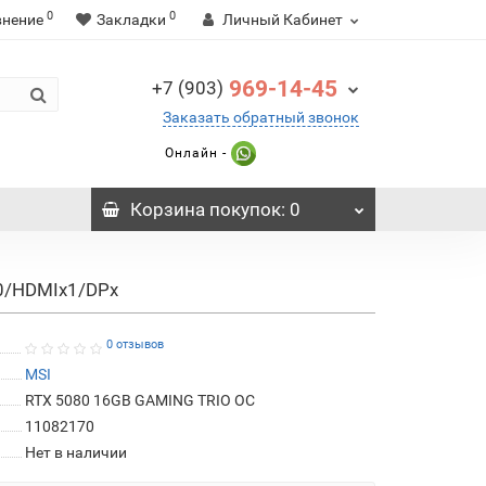
0
0
внение
Закладки
Личный Кабинет
969-14-45
+7 (903)
Заказать обратный звонок
Онлайн -
Корзина
покупок
: 0
00/HDMIx1/DPx
0 отзывов
MSI
RTX 5080 16GB GAMING TRIO OC
11082170
Нет в наличии