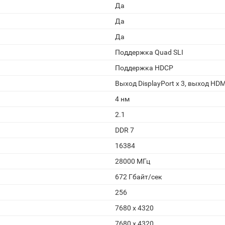
Да
Да
Да
Поддержка Quad SLI
Поддержка HDCP
Выход DisplayPort x 3, выход HDM
4 нм
2.1
DDR 7
16384
28000 МГц
672 Гбайт/сек
256
7680 x 4320
7680 x 4320