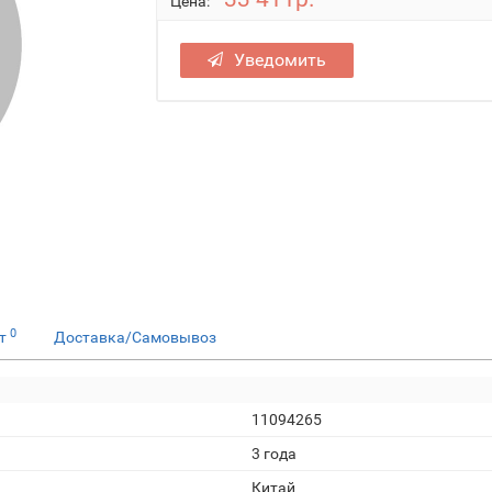
Цена:
Уведомить
0
ет
Доставка/Самовывоз
11094265
3 года
Китай