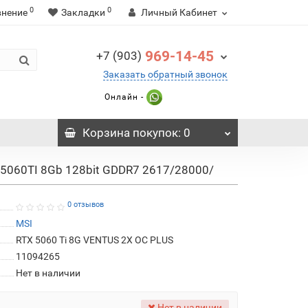
0
0
внение
Закладки
Личный Кабинет
969-14-45
+7 (903)
Заказать обратный звонок
Онлайн -
Корзина
покупок
: 0
 5060TI 8Gb 128bit GDDR7 2617/28000/
0 отзывов
MSI
RTX 5060 Ti 8G VENTUS 2X OC PLUS
11094265
Нет в наличии
Нет в наличии