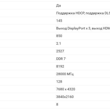
Да
Поддержка HDCP, поддержка DL
145
Выход DisplayPort x 3, выход HDM
850
2.1
2527
DDR 7
8192
28000 МГц
128
7680 x 4320
3840x2160
8