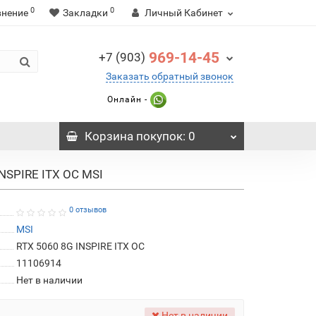
0
0
внение
Закладки
Личный Кабинет
969-14-45
+7 (903)
Заказать обратный звонок
Онлайн -
Корзина
покупок
: 0
NSPIRE ITX OC MSI
0 отзывов
MSI
RTX 5060 8G INSPIRE ITX OC
11106914
Нет в наличии
Нет в наличии