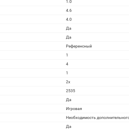
1.0
4.6
4.0
Да
Да
Референсный
1
4
1
2x
2535
Да
Игровая
Необходимость дополнительног
Да