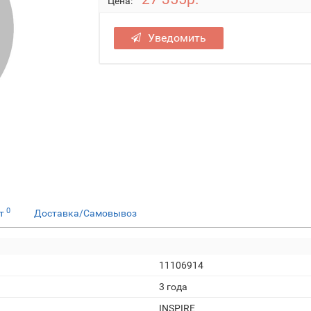
Цена:
Уведомить
0
ет
Доставка/Самовывоз
11106914
3 года
INSPIRE