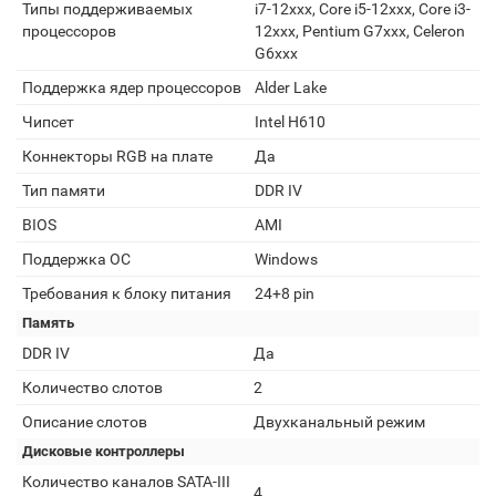
Типы поддерживаемых
i7-12xxx, Core i5-12xxx, Core i3-
процессоров
12xxx, Pentium G7xxx, Celeron
G6xxx
Поддержка ядер процессоров
Alder Lake
Чипсет
Intel H610
Коннекторы RGB на плате
Да
Тип памяти
DDR IV
BIOS
AMI
Поддержка ОС
Windows
Требования к блоку питания
24+8 pin
Память
DDR IV
Да
Количество слотов
2
Описание слотов
Двухканальный режим
Дисковые контроллеры
Количество каналов SATA-III
4