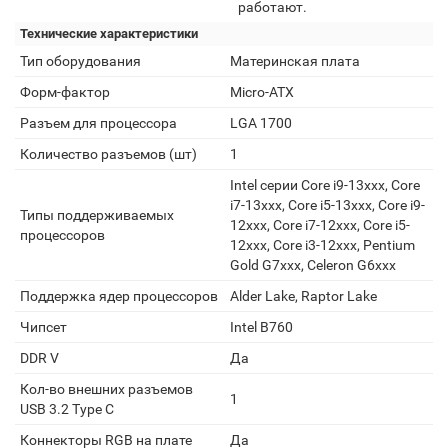
работают.
Технические характеристики
Тип оборудования
Материнская плата
Форм-фактор
Micro-ATX
Разъем для процессора
LGA 1700
Количество разъемов (шт)
1
Intel серии Core i9-13xxx, Core
i7-13xxx, Core i5-13xxx, Core i9-
Типы поддерживаемых
12xxx, Core i7-12xxx, Core i5-
процессоров
12xxx, Core i3-12xxx, Pentium
Gold G7xxx, Celeron G6xxx
Поддержка ядер процессоров
Alder Lake, Raptor Lake
Чипсет
Intel B760
DDR V
Да
Кол-во внешних разъемов
1
USB 3.2 Type C
Коннекторы RGB на плате
Да