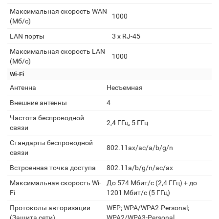
Максимальная скорость WAN
1000
(Мб/с)
LAN порты
3 х RJ-45
Максимальная скорость LAN
1000
(Мб/с)
Wi-Fi
Антенна
Несъемная
Внешние антенны
4
Частота беспроводной
2,4 ГГц, 5 ГГц
связи
Стандарты беспроводной
802.11ax/ac/a/b/g/n
связи
Встроенная точка доступа
802.11a/b/g/n/ac/ax
Максимальная скорость Wi-
До 574 Мбит/с (2,4 ГГц) + до
Fi
1201 Мбит/с (5 ГГц)
Протоколы авторизации
WEP; WPA/WPA2-Personal;
(Защита сети)
WPA2/WPA3-Personal