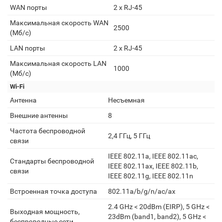
WAN порты
2 х RJ-45
Максимальная скорость WAN
2500
(Мб/с)
LAN порты
2 х RJ-45
Максимальная скорость LAN
1000
(Мб/с)
Wi-Fi
Антенна
Несъемная
Внешние антенны
8
Частота беспроводной
2,4 ГГц, 5 ГГц
связи
IEEE 802.11a, IEEE 802.11ac,
Стандарты беспроводной
IEEE 802.11ax, IEEE 802.11b,
связи
IEEE 802.11g, IEEE 802.11n
Встроенная точка доступа
802.11a/b/g/n/ac/ax
2.4 GHz < 20dBm (EIRP), 5 GHz <
Выходная мощность,
23dBm (band1, band2), 5 GHz <
беспроводные сети