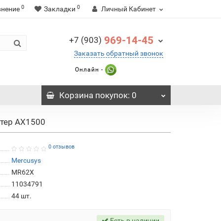
0
0
внение
Закладки
Личный Кабинет
969-14-45
+7 (903)
Заказать обратный звонок
Онлайн -
Корзина
покупок
: 0
утер AX1500
0 отзывов
Mercusys
MR62X
11034791
44
шт.
Есть в наличии