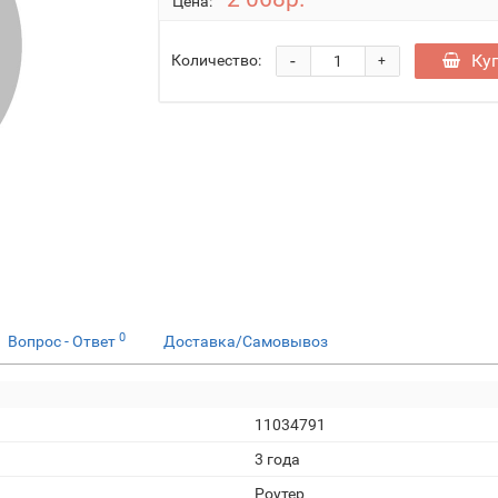
Цена:
-
Ку
Количество:
+
0
Вопрос - Ответ
Доставка/Самовывоз
11034791
3 года
Роутер