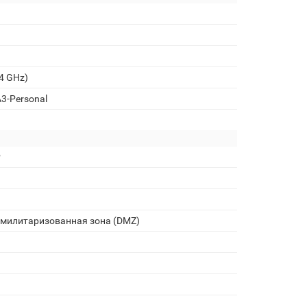
4 GHz)
3-Personal
P
емилитаризованная зона (DMZ)