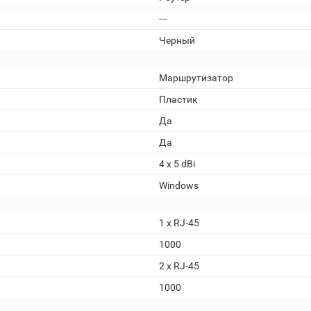
---
Черный
Маршрутизатор
Пластик
Да
Да
4 х 5 dBi
Windows
1 х RJ-45
1000
2 х RJ-45
1000