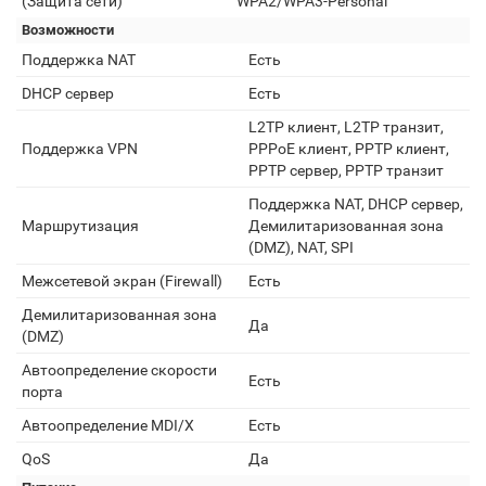
(Защита сети)
WPA2/WPA3-Personal
Возможности
Поддержка NAT
Есть
DHCP сервер
Есть
L2TP клиент, L2TP транзит,
Поддержка VPN
PPPoE клиент, PPTP клиент,
PPTP сервер, PPTP транзит
Поддержка NAT, DHCP сервер,
Маршрутизация
Демилитаризованная зона
(DMZ), NAT, SPI
Межсетевой экран (Firewall)
Есть
Демилитаризованная зона
Да
(DMZ)
Автоопределение скорости
Есть
порта
Автоопределение MDI/X
Есть
QoS
Да