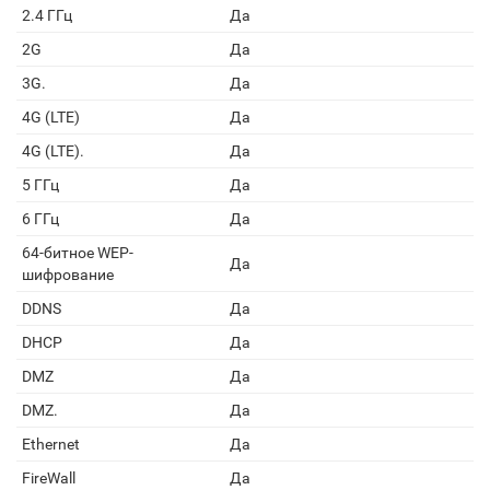
2.4 ГГц
Да
2G
Да
3G.
Да
4G (LTE)
Да
4G (LTE).
Да
5 ГГц
Да
6 ГГц
Да
64-битное WEP-
Да
шифрование
DDNS
Да
DHCP
Да
DMZ
Да
DMZ.
Да
Ethernet
Да
FireWall
Да