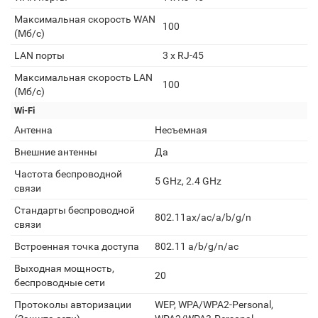
Максимальная скорость WAN
100
(Мб/с)
LAN порты
3 х RJ-45
Максимальная скорость LAN
100
(Мб/с)
Wi-Fi
Антенна
Несъемная
Внешние антенны
Да
Частота беспроводной
5 GHz, 2.4 GHz
связи
Стандарты беспроводной
802.11ax/ac/a/b/g/n
связи
Встроенная точка доступа
802.11 a/b/g/n/ас
Выходная мощность,
20
беспроводные сети
Протоколы авторизации
WEP, WPA/WPA2-Personal,