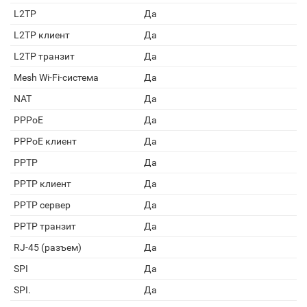
L2TP
Да
L2TP клиент
Да
L2TP транзит
Да
Mesh Wi-Fi-система
Да
NAT
Да
PPPoE
Да
PPPoE клиент
Да
PPTP
Да
PPTP клиент
Да
PPTP сервер
Да
PPTP транзит
Да
RJ-45 (разъем)
Да
SPI
Да
SPI.
Да