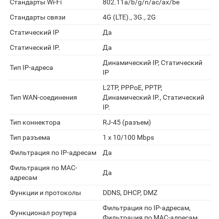
Стандарты Wi-Fi
802.11a/b/g/n/ac/ax/be
Стандарты связи
4G (LTE)., 3G., 2G
Статический IP
Да
Статический IP.
Да
Динамический IP, Статический
Тип IP-адреса
IP
L2TP, PPPoE, PPTP,
Тип WAN-соединения
Динамический IP., Статический
IP.
Тип коннектора
RJ-45 (разъем)
Тип разъема
1 х 10/100 Mbps
Фильтрация по IP-адресам
Да
Фильтрация по MAC-
Да
адресам
Функции и протоколы
DDNS, DHCP, DMZ
Фильтрация по IP-адресам,
Функционал роутера
Фильтрация по MAC-адресам