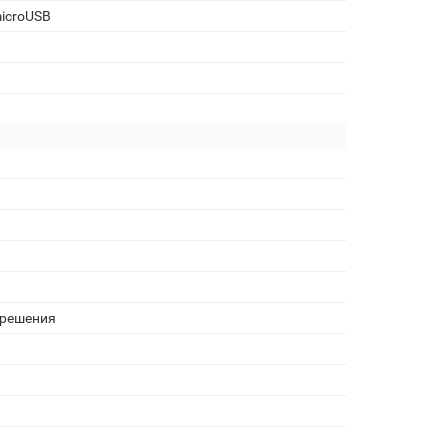
icroUSB
зрешения