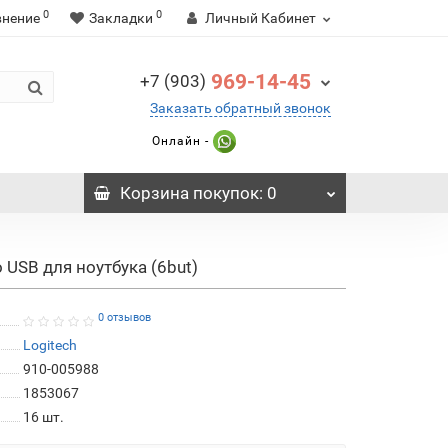
0
0
внение
Закладки
Личный Кабинет
969-14-45
+7 (903)
Заказать обратный звонок
Онлайн -
Корзина
покупок
: 0
USB для ноутбука (6but)
0 отзывов
Logitech
910-005988
1853067
16
шт.