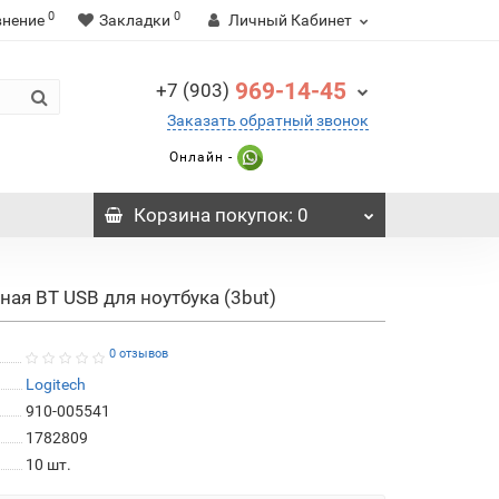
0
0
внение
Закладки
Личный Кабинет
969-14-45
+7 (903)
Заказать обратный звонок
Онлайн -
Корзина
покупок
: 0
ая BT USB для ноутбука (3but)
0 отзывов
Logitech
910-005541
1782809
10
шт.