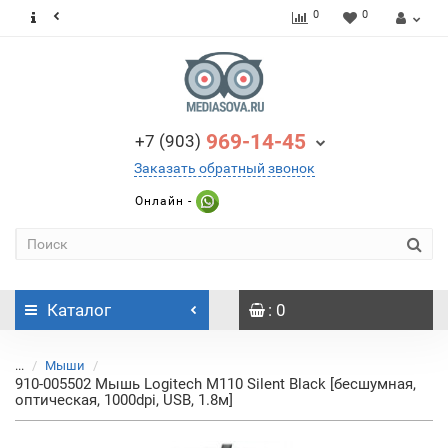
0
0
969-14-45
+7 (903)
Заказать обратный звонок
Онлайн -
Каталог
: 0
...
Мыши
910-005502 Мышь Logitech M110 Silent Black [бесшумная,
оптическая, 1000dpi, USB, 1.8м]