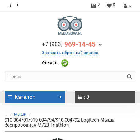
0
0
969-14-45
+7 (903)
Заказать обратный звонок
Онлайн -
Каталог
: 0
...
Мыши
910-004791/910-004794/910-004792 Logitech Мышь
беспроводная M720 Triathlon