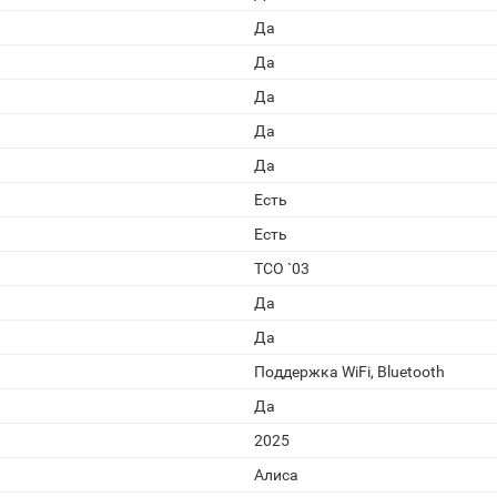
Да
Да
Да
Да
Да
Есть
Есть
TCO `03
Да
Да
Поддержка WiFi, Bluetooth
Да
2025
Алиса