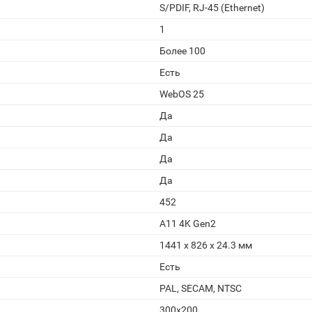
S/PDIF, RJ-45 (Ethernet)
1
Более 100
Есть
WebOS 25
Да
Да
Да
Да
452
A11 4K Gen2
1441 x 826 x 24.3 мм
Есть
PAL, SECAM, NTSC
300x200