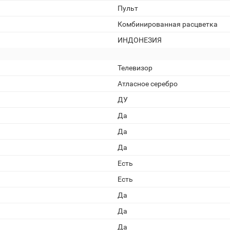
Пульт
Комбинированная расцветка
ИНДОНЕЗИЯ
Телевизор
Атласное серебро
ДУ
Да
Да
Да
Есть
Есть
Да
Да
Да