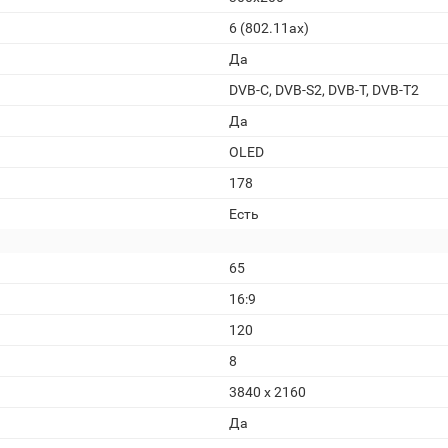
6 (802.11ax)
Да
DVB-C, DVB-S2, DVB-T, DVB-T2
Да
OLED
178
Есть
65
16:9
120
8
3840 x 2160
Да