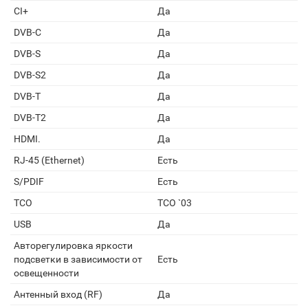
CI+
Да
DVB-C
Да
DVB-S
Да
DVB-S2
Да
DVB-T
Да
DVB-T2
Да
HDMI.
Да
RJ-45 (Ethernet)
Есть
S/PDIF
Есть
TCO
TCO `03
USB
Да
Авторегулировка яркости
подсветки в зависимости от
Есть
освещенности
Антенный вход (RF)
Да