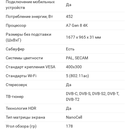
Подключение мобильных
Да
устройств
Потребление энергии, Вт
452
Процессор
A7 Gen 8 4K
Размеры без подставки
1677 x 965 x 31 мм
(ШxВxГ)
Сабвуфер
Есть
Системы цветности
PAL, SECAM
Стандарт крепления VESA
400x300
Стандарты Wi-Fi
5 (802.11ac)
Стереозвук
Да
DVB-C, DVB-S, DVB-S2, DVB-T,
ТВ-тюнер
DVB-T2
Технология HDR
Да
Тип матрицы экрана
NanoCell
Угол обзора (гр)
178