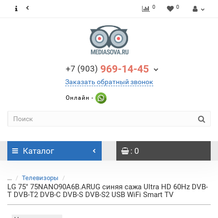
0
0
969-14-45
+7 (903)
Заказать обратный звонок
Онлайн -
Каталог
: 0
...
Телевизоры
LG 75" 75NANO90A6B.ARUG синяя сажа Ultra HD 60Hz DVB-
T DVB-T2 DVB-C DVB-S DVB-S2 USB WiFi Smart TV