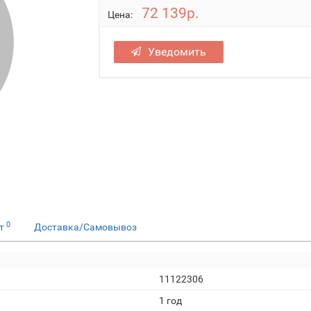
72 139р.
Цена:
Уведомить
0
ет
Доставка/Самовывоз
11122306
1 год