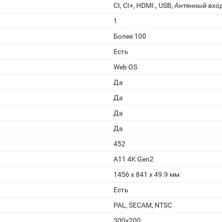
CI, CI+, HDMI., USB, Антенный вход
1
Более 100
Есть
Web OS
Да
Да
Да
Да
452
A11 4K Gen2
1456 x 841 x 49.9 мм
Есть
PAL, SECAM, NTSC
300x200