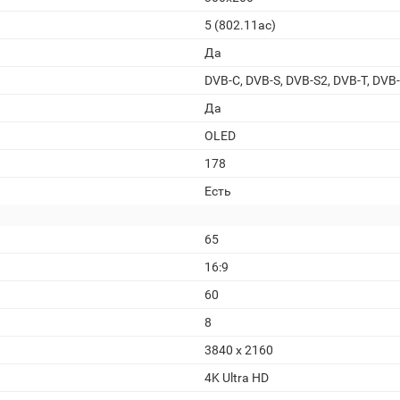
5 (802.11ac)
Да
DVB-C, DVB-S, DVB-S2, DVB-T, DVB
Да
OLED
178
Есть
65
16:9
60
8
3840 x 2160
4K Ultra HD