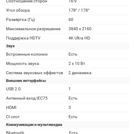
Соотношение сторон
16:9
Угол обзора
178° / 178°
Развёртка (Гц)
60
Максимальное разрешение
3840 x 2160
Поддержка HDTV
4K Ultra HD
Звук
Встроенные колонки
Есть
Мощность звука
2 x 10 Вт
Система звуковых эффектов
2 динамика
Внешние интерфейсы
USB 2.0
1
Антенный вход IEC75
Есть
HDMI
3
CI слот
Есть
Коммуникации и мультимедиа
Bluetooth
Есть