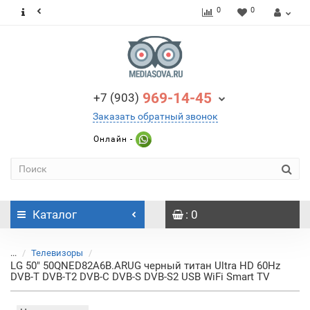
0
0
969-14-45
+7 (903)
Заказать обратный звонок
Онлайн -
Каталог
: 0
...
Телевизоры
LG 50" 50QNED82A6B.ARUG черный титан Ultra HD 60Hz
DVB-T DVB-T2 DVB-C DVB-S DVB-S2 USB WiFi Smart TV