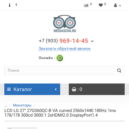
0
0
969-14-45
+7 (903)
Заказать обратный звонок
Онлайн -
Каталог
: 0
...
Мониторы
LCD LG 27" 27GS60QC-B VA curved 2560x1440 180Hz 1ms
178/178 300cd 3000:1 2xHDMI2.0 DisplayPort1.4