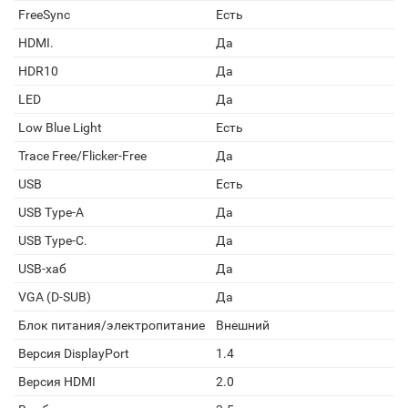
FreeSync
Есть
HDMI.
Да
HDR10
Да
LED
Да
Low Blue Light
Есть
Trace Free/Flicker-Free
Да
USB
Есть
USB Type-A
Да
USB Type-C.
Да
USB-хаб
Да
VGA (D-SUB)
Да
Блок питания/электропитание
Внешний
Версия DisplayPort
1.4
Версия HDMI
2.0