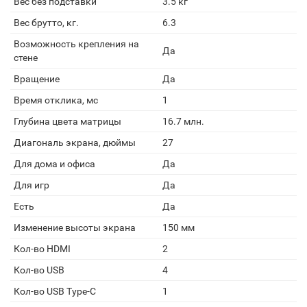
Вес без подставки
3.5 кг
Вес брутто, кг.
6.3
Возможность крепления на
Да
стене
Вращение
Да
Время отклика, мс
1
Глубина цвета матрицы
16.7 млн.
Диагональ экрана, дюймы
27
Для дома и офиса
Да
Для игр
Да
Есть
Да
Изменение высоты экрана
150 мм
Кол-во HDMI
2
Кол-во USB
4
Кол-во USB Type-C
1