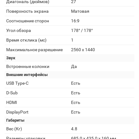
Диагональ (дюймов)
27
Поверхность экрана
Матовая
Соотношение сторон
16:9
Угол обзора
178° / 178°
Время отклика (мс)
1
Максимальное разрешение
2560 x 1440
Звук
Встроенные колонки
Да
Внешние интерфейсы
USB Type-C
Есть
D-Sub
Есть
HDMI
Есть
DisplayPort
Есть
Габариты
Вес (Кг)
4.8
Размеры упаковки
685.0 x 435.0 x 160 мм