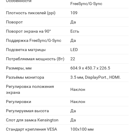
Особенности
FreeSync/G-Sync
Плотность пикселей (ppi)
109
Поворот
Да
Поворот экрана на 90°
Есть
Поддержка FreeSync/G-Sync
Да
Подсветка матрицы
LED
Потребляемая мощность (Вт)
22
Размеры, мм
604.9 x 450.7 x 226.5
Разъёмы монитора
3.5 мм, DisplayPort., HDMI.
Регулировка положения
Наклон
экрана
Регулировки
Наклон
Регулируемая высота
Да
Слот для замка Kensington
Да
Стандарт крепления VESA
100x100 мм