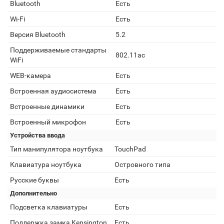
Bluetooth
Есть
Wi-Fi
Есть
Версия Bluetooth
5.2
Поддерживаемые стандарты
802.11ac
WiFi
WEB-камера
Есть
Встроенная аудиосистема
Есть
Встроенные динамики
Есть
Встроенный микрофон
Есть
Устройства ввода
Тип манипулятора ноутбука
TouchPad
Клавиатура ноутбука
Островного типа
Русские буквы
Есть
Дополнительно
Подсветка клавиатуры
Есть
Поддержка замка Kensington
Есть