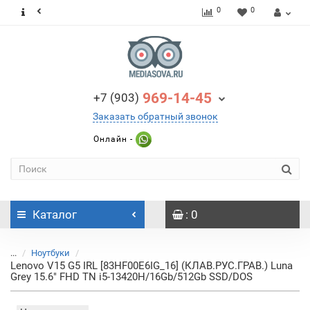
0
0
969-14-45
+7 (903)
Заказать обратный звонок
Онлайн -
Каталог
: 0
...
Ноутбуки
Lenovo V15 G5 IRL [83HF00E6IG_16] (КЛАВ.РУС.ГРАВ.) Luna
Grey 15.6" FHD TN i5-13420H/16Gb/512Gb SSD/DOS