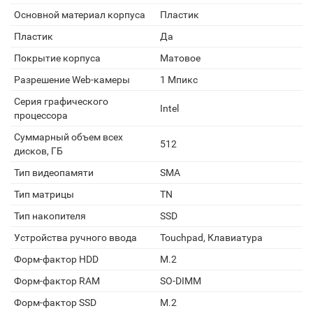
Основной материал корпуса
Пластик
Пластик
Да
Покрытие корпуса
Матовое
Разрешение Web-камеры
1 Мпикс
Серия графического
Intel
процессора
Суммарный объем всех
512
дисков, ГБ
Тип видеопамяти
SMA
Тип матрицы
TN
Тип накопителя
SSD
Устройства ручного ввода
Touchpad, Клавиатура
Форм-фактор HDD
M.2
Форм-фактор RAM
SO-DIMM
Форм-фактор SSD
M.2