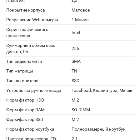
Пластик.
Да
Покрытие корпуса
Матовое
Разрешение Web-камеры
1 Мпикс
Серия графического
Intel
процессора
Суммарный объем всех
256
дисков, ГБ
Тип видеопамяти
SMA
Тип матрицы
TN
Тип накопителя
SSD
Устройства ручного ввода
Touchpad, Клавиатура, Мышь
Форм-фактор HDD
M.2
Форм-фактор RAM
SO-DIMM
Форм-фактор SSD
M.2
Форм-фактор ноутбука
Полноразмерный ноутбук
Частота процессора, ГГц
2.1