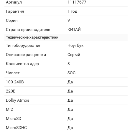
Артикул
11117677
Гарантия
1 год
Серия
V
Страна производитель
КИТАЙ
Технические характеристики
Тип оборудования
Ноутбук
Описание расцветки
Серый
Количество ядер
8
Чипсет
SOC
100-240В
Да
220В
Да
Dolby Atmos
Да
M.2
Да
MicroSD
Да
MicroSDHC
Да