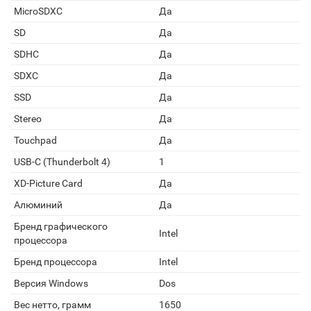
MicroSDXC
Да
SD
Да
SDHC
Да
SDXC
Да
SSD
Да
Stereo
Да
Touchpad
Да
USB-C (Thunderbolt 4)
1
XD-Picture Card
Да
Алюминий
Да
Бренд графического
Intel
процессора
Бренд процессора
Intel
Версия Windows
Dos
Вес нетто, грамм
1650