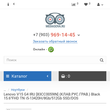
0
0
969-14-45
+7 (903)
Заказать обратный звонок
Онлайн -
Каталог
: 0
...
Ноутбуки
Lenovo V15 G4 IRU [83CC0059IN] (КЛАВ.РУС.ГРАВ.) Black
15.6"FHD TN i5-13420H/8Gb/512Gb SSD/DOS