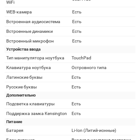
WiFi
WEB-камера
Есть
Встроенная аудиосистема
Есть
Встроенные динамики
Есть
Встроенный микрофон
Есть
Устройства ввода
Тип манипулятора ноутбука
TouchPad
Клавиатура ноутбука
Островного типа
Латинские буквы
Есть
Русские буквы
Есть
Дополнительно
Подсветка клавиатуры
Есть
Поддержка замка Kensington
Есть
Питание
Батарея
Li-Ion (Литий-ионные)