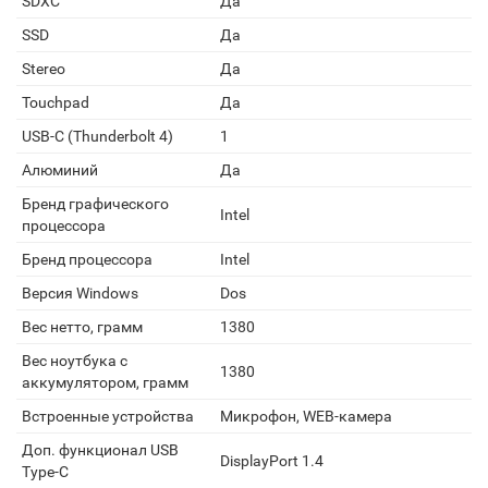
SDXC
Да
SSD
Да
Stereo
Да
Touchpad
Да
USB-C (Thunderbolt 4)
1
Алюминий
Да
Бренд графического
Intel
процессора
Бренд процессора
Intel
Версия Windows
Dos
Вес нетто, грамм
1380
Вес ноутбука с
1380
аккумулятором, грамм
Встроенные устройства
Микрофон, WEB-камера
Доп. функционал USB
DisplayPort 1.4
Type-C